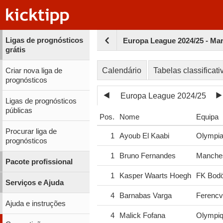
Ligas de prognósticos
Europa League 2024/25 - Ma
grátis
Calendário
Tabelas classificati
Criar nova liga de
prognósticos
Europa League 2024/25
Ligas de prognósticos
públicas
Pos.
Nome
Equipa
Procurar liga de
1
Ayoub El Kaabi
Olympia
prognósticos
1
Bruno Fernandes
Manches
Pacote profissional
1
Kasper Waarts Hoegh
FK Bodö
Serviços e Ajuda
4
Barnabas Varga
Ferencv
Ajuda e instruções
4
Malick Fofana
Olympiq