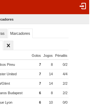
rcadores
vas
Marcadores
Golos
Jogos
Pénaltis
kos Pireu
7
8
0/2
ter United
7
14
4/4
/Glimt
7
14
2/2
aros Budapest
6
8
2/2
ue Lyon
6
10
0/0