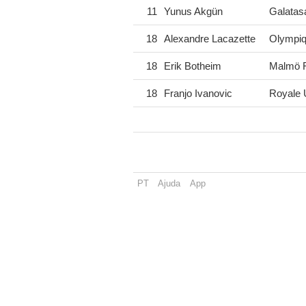
11
Yunus Akgün
Galatas
18
Alexandre Lacazette
Olympiq
18
Erik Botheim
Malmö 
18
Franjo Ivanovic
Royale U
PT
Ajuda
App