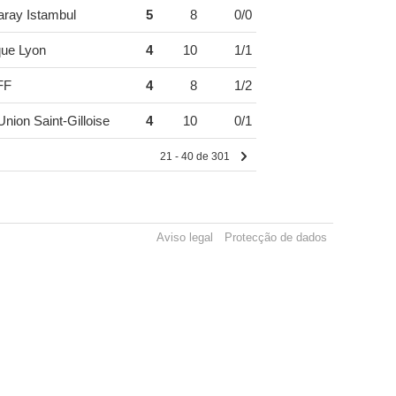
aray Istambul
5
8
0/0
ue Lyon
4
10
1/1
FF
4
8
1/2
nion Saint-Gilloise
4
10
0/1
21 - 40 de 301
Aviso legal
Protecção de dados