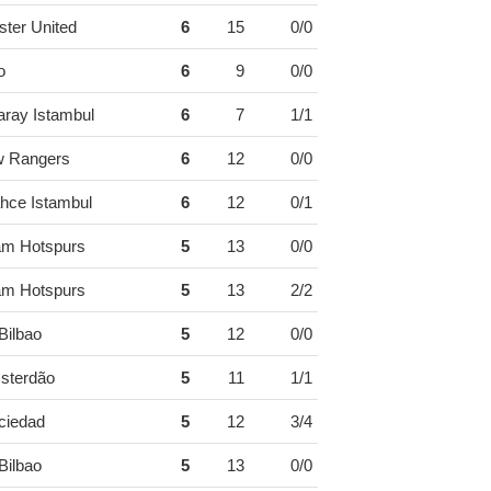
ter United
6
15
0/0
o
6
9
0/0
aray Istambul
6
7
1/1
w Rangers
6
12
0/0
hce Istambul
6
12
0/1
am Hotspurs
5
13
0/0
am Hotspurs
5
13
2/2
 Bilbao
5
12
0/0
sterdão
5
11
1/1
ciedad
5
12
3/4
 Bilbao
5
13
0/0