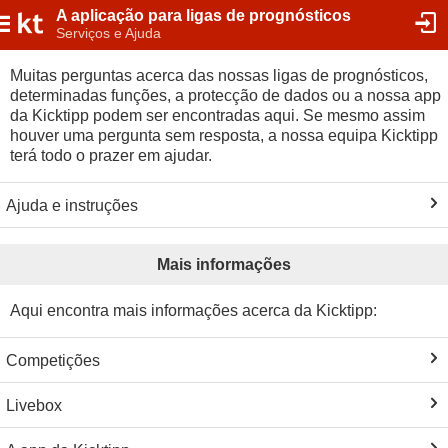
A aplicação para ligas de prognósticos
Serviços e Ajuda
Muitas perguntas acerca das nossas ligas de prognósticos,
determinadas funções, a protecção de dados ou a nossa app
da Kicktipp podem ser encontradas aqui. Se mesmo assim
houver uma pergunta sem resposta, a nossa equipa Kicktipp
terá todo o prazer em ajudar.
Ajuda e instruções
Mais informações
Aqui encontra mais informações acerca da Kicktipp:
Competições
Livebox