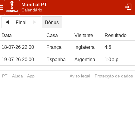
Mundial PT
Calendário
Final
Bónus
Data
Casa
Visitante
Resultado
18-07-26 22:00
França
Inglaterra
4
:
6
19-07-26 20:00
Espanha
Argentina
1
:
0
a.p.
PT
Ajuda
App
Aviso legal
Protecção de dados