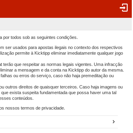
da por todos sob as seguintes condições.
m ser usados para apostas ilegais no contexto dos respectivos
ilização permite à Kicktipp eliminar imediatamente qualquer jogo
terão que respeitar as normas legais vigentes. Uma infracção
e eliminar a mensagem e da conta na Kicktipp do autor da mesma.
r falhas ou erros do serviço, caso não haja premeditação ou
r ou outros direitos de quaisquer terceiros. Caso haja imagens ou
u que exista suspeita fundamentada que possa haver uma tal
r esses conteúdos.
os nossos termos de privacidade.