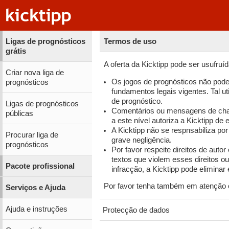
Ligas de prognósticos
Termos de uso
grátis
A oferta da Kicktipp pode ser usufruí
Criar nova liga de
Os jogos de prognósticos não pode
prognósticos
fundamentos legais vigentes. Tal ut
de prognóstico.
Ligas de prognósticos
Comentários ou mensagens de chat 
públicas
a este nível autoriza a Kicktipp d
A Kicktipp não se respnsabiliza po
Procurar liga de
grave negligência.
prognósticos
Por favor respeite direitos de auto
textos que violem esses direitos o
Pacote profissional
infracção, a Kicktipp pode elimina
Por favor tenha também em atenção 
Serviços e Ajuda
Ajuda e instruções
Protecção de dados