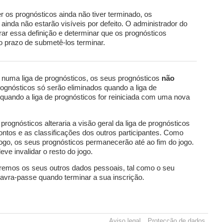
 os prognósticos ainda não tiver terminado, os
 ainda não estarão visíveis por defeito. O administrador do
rar essa definição e determinar que os prognósticos
o prazo de submetê-los terminar.
o numa liga de prognósticos, os seus prognósticos
não
rognósticos só serão eliminados quando a liga de
 quando a liga de prognósticos for reiniciada com uma nova
prognósticos alteraria a visão geral da liga de prognósticos
tos e as classificações dos outros participantes. Como
 jogo, os seus prognósticos permanecerão até ao fim do jogo.
eve invalidar o resto do jogo.
remos os seus outros dados pessoais, tal como o seu
lavra-passe quando terminar a sua inscrição.
Aviso legal
Protecção de dados