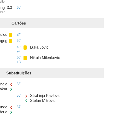
etto
ing
3
:
3
66'
akar
Cartões
oulou
24'
ogog
30'
45'
Luka Jovic
+4
90'
Nikola Milenkovic
+3
Substituições
ongla
55'
akar
55'
Strahinja Pavlovic
Stefan Mitrovic
unde
67'
doua