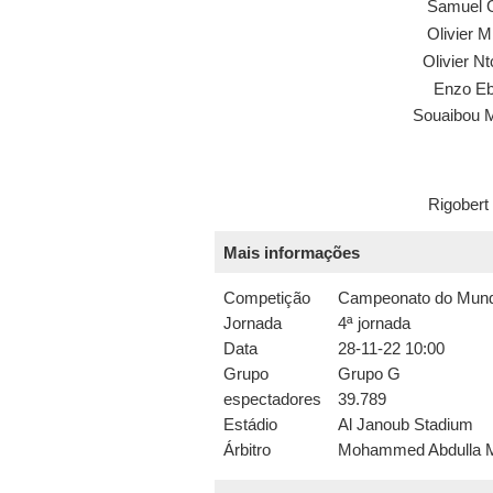
Samuel 
Olivier 
Olivier N
Enzo E
Souaibou 
Rigobert
Mais informações
Competição
Campeonato do Mun
Jornada
4ª jornada
Data
28-11-22 10:00
Grupo
Grupo G
espectadores
39.789
Estádio
Al Janoub Stadium
Árbitro
Mohammed Abdulla