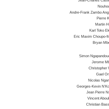
Jean-Charles Caste
Nouhou
Andre-Frank Zambo Ang
Pierre 
Martin H
Karl Toko E
Eric Maxim Choupo-M
Bryan M
Simon Ngapandou
Jerome Mb
Christopher
Gael O
Nicolas Nga
Georges-Kevin N'K
Jean Pierre 
Vincent Abou
Christian Bas