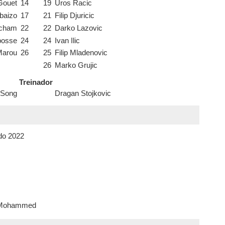
Gouet
14
19
Uros Racic
Mbaizo
17
21
Filip Djuricic
tcham
22
22
Darko Lazovic
bosse
24
24
Ivan Ilic
Marou
26
25
Filip Mladenovic
26
Marko Grujic
Treinador
 Song
Dragan Stojkovic
do 2022
 Mohammed