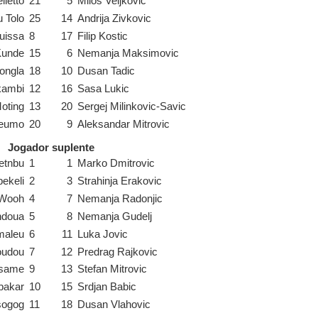
lletto
21
5
Milos Veljkovic
 Tolo
25
14
Andrija Zivkovic
uissa
8
17
Filip Kostic
Kunde
15
6
Nemanja Maksimovic
ongla
18
10
Dusan Tadic
kambi
12
16
Sasa Lukic
oting
13
20
Sergej Milinkovic-Savic
beumo
20
9
Aleksandar Mitrovic
Jogador suplente
etnbu
1
1
Marko Dmitrovic
ekeli
2
3
Strahinja Erakovic
 Wooh
4
7
Nemanja Radonjic
ndoua
5
8
Nemanja Gudelj
maleu
6
11
Luka Jovic
oudou
7
12
Predrag Rajkovic
Nsame
9
13
Stefan Mitrovic
bakar
10
15
Srdjan Babic
sogog
11
18
Dusan Vlahovic