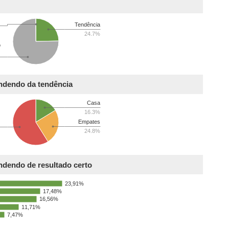
Tendência
24.7%
o
endendo da tendência
Casa
16.3%
Empates
24.8%
ndendo de resultado certo
23,91%
17,48%
16,56%
11,71%
7,47%