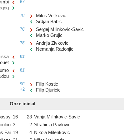
ambi
67'
ogog
78'
Milos Veljkovic
Srdjan Babic
78'
Sergej Milinkovic-Savic
Marko Grujic
78'
Andrija Zivkovic
Nemanja Radonjic
issa
81'
ouet
eumo
81'
udou
90'
Filip Kostic
+2
Filip Djuricic
Onze inicial
passy
16
23
Vanja Milinkovic-Savic
oulou
3
2
Strahinja Pavlovic
ns Fai
19
4
Nikola Milenkovic