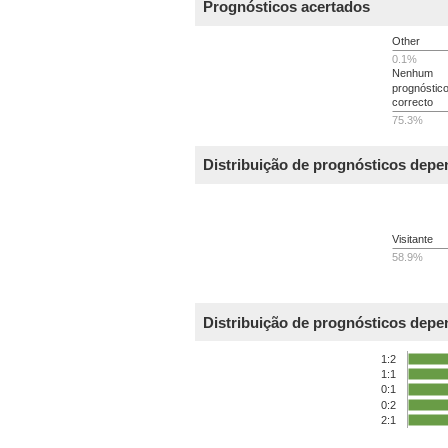
Prognósticos acertados
Other
0.1%
Nenhum
prognóstic
correcto
75.3%
Distribuição de prognósticos dep
Visitante
58.9%
Distribuição de prognósticos depe
1:2
1:1
0:1
0:2
2:1