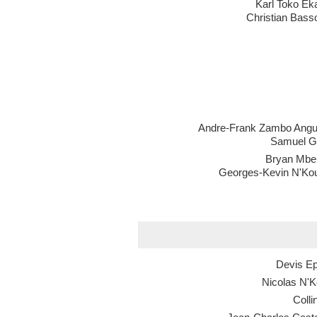
Karl Toko Ek
Christian Bass
Andre-Frank Zambo Angu
Samuel G
Bryan Mb
Georges-Kevin N'Ko
Devis E
Nicolas N'K
Colli