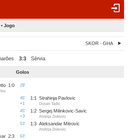
• Jogo
SKOR - GHA
arões
3
:
3
Sérvia
Golos
tto
1
:
0
29'
ulou
45'
1
:
1
Strahinja Pavlovic
+1
Dusan Tadic
45'
1
:
2
Sergej Milinkovic-Savic
+3
Andrija Zivkovic
53'
1
:
3
Aleksandar Mitrovic
Andrija Zivkovic
kar
2
:
3
63'