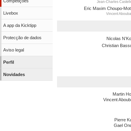
Competições
Jean-Charles Castell
Eric Maxim Choupo-Mot
Livebox
Vincent Aboub
A app da Kicktipp
Protecção de dados
Nicolas N'K
Christian Bass
Aviso legal
Perfil
Novidades
Martin H
Vincent Aboub
Pierre K
Gael On