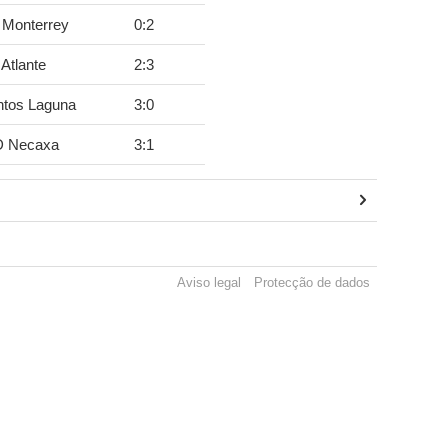
 Monterrey
0
:
2
Atlante
2
:
3
ntos Laguna
3
:
0
D Necaxa
3
:
1
Aviso legal
Protecção de dados