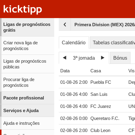
Ligas de prognósticos
Primera Division (MEX) 2026/
grátis
Calendário
Tabelas classificati
Criar nova liga de
prognósticos
3ª jornada
Bónus
Ligas de prognósticos
públicas
Data
Casa
Vis
Procurar liga de
01-08-26 2:00
Puebla FC
Dep
prognósticos
01-08-26 4:00
San Luis
Clu
Pacote profissional
01-08-26 4:00
FC Juarez
UN
Serviços e Ajuda
02-08-26 0:00
Queretaro F.C.
Tig
Ajuda e instruções
02-08-26 2:00
Club Leon
CF