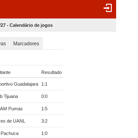
27 - Calendário de jogos
vas
Marcadores
itante
Resultado
ortivo Guadalajara
1
:
1
b Tijuana
0
:
0
AM Pumas
1
:
5
res de UANL
3
:
2
 Pachuca
1
:
0