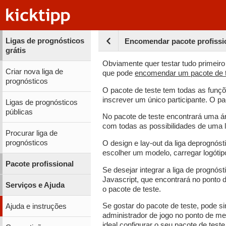
Ligas de prognósticos
Encomendar pacote profissio
grátis
Obviamente quer testar tudo primeiro
Criar nova liga de
que pode
encomendar um pacote de te
prognósticos
O pacote de teste tem todas as funçõ
inscrever um único participante. O p
Ligas de prognósticos
públicas
No pacote de teste encontrará uma ár
com todas as possibilidades de uma li
Procurar liga de
prognósticos
O design e lay-out da liga deprognóst
escolher um modelo, carregar logótipo
Pacote profissional
Se desejar integrar a liga de prognós
Javascript, que encontrará no ponto 
Serviços e Ajuda
o pacote de teste.
Se gostar do pacote de teste, pode 
Ajuda e instruções
administrador de jogo no ponto de me
ideal configurar o seu pacote de te