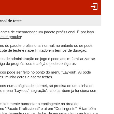
nal de teste
 antes de encomendar um pacote profissional. É por isso
ste gratuito
:
es do pacote profissional normal, no entanto só se pode
acote de teste é
não
é limitado em termos de duração.
ea de administração de jogo e pode assim familiarizar-se
ga de prognósticos e até já o pode configurar.
icos pode ser feito no ponto do menu "Lay-out". Aí pode
s, mudar cores e alterar textos.
ticos numa página de internet, só precisa de uma linha de
do menu "Lay-out/Integração". Isto também já funciona com
simplesmente aumentar o contingente na área do
nu "Pacote Profissional" e aí em "Contingente". É também
ste directamente com os dados de encomenda correctos para