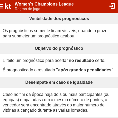
Women's Champions League
Regras de jogo
Visibilidade dos prognósticos
Os prognósticos somente ficam visíveis, quando o prazo
para submeter um prognóstico acabou.
Objetivo do prognóstico
É feito um prognóstico para acertar
no resultado
certo.
É prognosticado o resultado
"após grandes penalidades"
.
Desempate em caso de igualdade
Caso no fim da época haja dois ou mais participantes (ou
equipas) empatadas com o mesmo número de pontos, o
vencedor será encontrado através do maior número de
vitórias alcançado durante as várias jornadas.