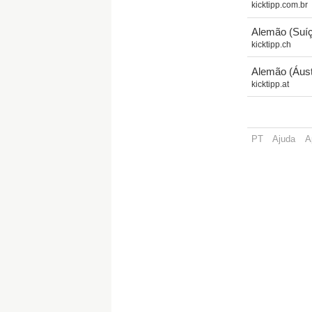
kicktipp.com.br
Alemão (Suíç
kicktipp.ch
Alemão (Áust
kicktipp.at
PT
Ajuda
A