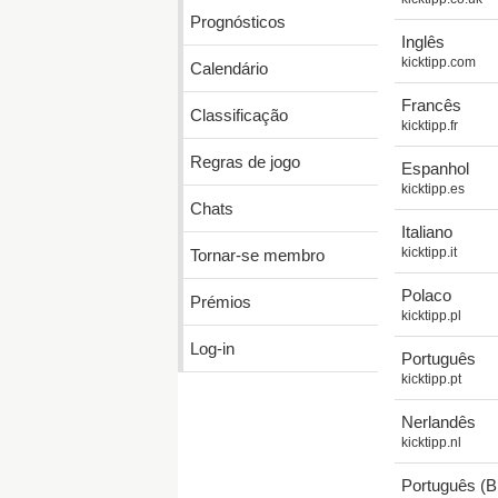
Prognósticos
Inglês
kicktipp.com
Calendário
Francês
Classificação
kicktipp.fr
Regras de jogo
Espanhol
kicktipp.es
Chats
Italiano
kicktipp.it
Tornar-se membro
Polaco
Prémios
kicktipp.pl
Log-in
Português
kicktipp.pt
Nerlandês
kicktipp.nl
Português (Br