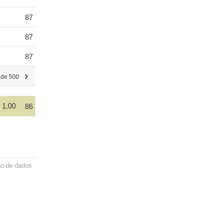
87
87
87
 de 500
1,00
86
ão de dados