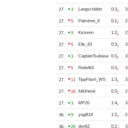
Langschläfer
0:3
3
27.
3
2
Palmtree_6
0:2
2
27.
5
2
Kickerin
1:2
2
27.
9
2
Elle_83
0:3
3
27.
5
2
CaptainTsubasa
0:3
3
27.
3
2
Rebel63
0:3
3
27.
5
2
TippFlash_WS
1:3
3
27.
11
2
folkfriend
0:3
2
27.
16
2
MP20
1:4
3
27.
3
2
yogi818
1:2
2
36.
9
2
don62
0:2
3
36.
20
2