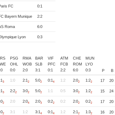
Paris FC
0
:
1
FC Bayern Munique
2
:
2
AS Roma
6
:
0
Olympique Lyon
0
:
3
RS
PSG
RMA
BAR
VIF
ATM
CHE
MUN
TWE
OHL
WOB
SLB
PFC
FCB
ROM
LYO
:
0
0
:
0
2
:
0
3
:
1
0
:
1
2
:
2
6
:
0
0
:
3
P
B
:1
1:0
2:1
5:0
0:1
1:2
2:0
1:2
17
20
3
2
2
4
2
2
:1
2:2
3:0
5:0
1:1
0:5
3:0
1:2
15
24
3
2
2
2
2
2
:0
2:0
2:0
2:0
0:2
0:2
2:0
0:2
17
20
2
4
3
2
2
2
:0
3:1
1:2
3:1
0:1
1:2
2:1
1:3
16
20
2
4
4
2
2