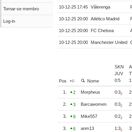
10-12-25 17:45
Vålerenga
Tornar-se membro
10-12-25 20:00
Atlético Madrid
Log-in
10-12-25 20:00
FC Chelsea
10-12-25 20:00
Manchester United
SKN
A
JUV
0
:
5
1
Pos
+/-
Nome
1.
Morpheus
0:3
2
2
2
2.
Barcawomen
0:3
2
3
2
3.
Mike557
0:2
2
8
2
3.
anm13
1:3
3
6
2