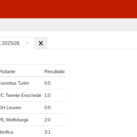
a 2025/26
isitante
Resultado
Juventus Turim
0
:
5
FC Twente Enschede
1
:
0
OH Leuven
0
:
0
VfL Wolfsburgo
2
:
0
Benfica
3
:
1