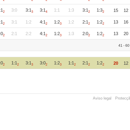
:1
3:0
3:1
3:1
1:1
1:3
3:1
1:3
15
12
2
3
4
2
2
:1
3:1
1:2
4:1
1:2
1:2
2:1
1:2
13
16
2
2
3
2
2
:0
2:1
2:2
4:1
1:2
1:3
2:0
1:2
13
20
2
2
3
2
2
41 - 60
:0
1:1
3:1
3:0
1:2
1:1
2:1
1:2
20
12
2
2
3
2
3
2
2
2
Aviso legal
Protecç