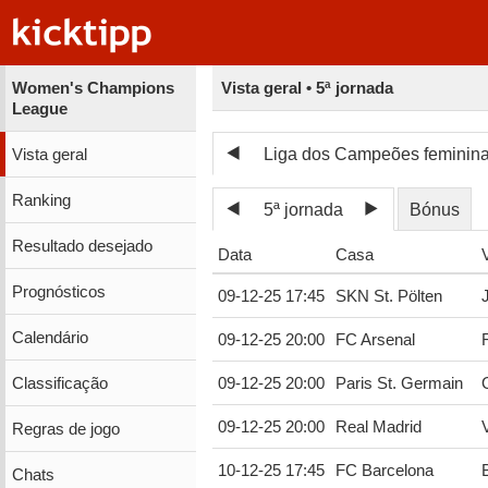
Women's Champions
Vista geral • 5ª jornada
League
Liga dos Campeões feminin
Vista geral
Ranking
5ª jornada
Bónus
Resultado desejado
Data
Casa
V
Prognósticos
09-12-25 17:45
SKN St. Pölten
Calendário
09-12-25 20:00
FC Arsenal
Classificação
09-12-25 20:00
Paris St. Germain
09-12-25 20:00
Real Madrid
Regras de jogo
10-12-25 17:45
FC Barcelona
Chats