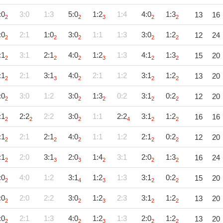
:0
3:0
1:3
5:0
1:2
1:4
4:0
1:3
13
16
2
2
3
2
2
:0
2:1
1:0
3:0
1:1
1:3
3:0
1:2
12
24
2
2
2
2
2
:1
3:1
2:1
4:0
1:2
1:3
4:1
1:3
15
20
2
2
2
3
2
2
:1
2:1
3:1
4:0
2:1
1:2
3:1
1:2
13
20
2
3
2
2
2
:0
3:0
1:2
3:0
1:3
0:2
3:1
0:2
12
20
2
2
2
2
2
:1
2:2
2:2
3:0
1:1
2:2
3:1
1:2
16
16
2
2
2
4
2
2
:1
2:1
2:1
4:0
1:1
1:2
2:1
0:2
12
20
2
2
2
2
2
:1
2:0
3:1
2:0
1:4
3:1
2:0
1:3
16
24
2
3
3
2
2
2
:0
4:0
1:2
3:1
1:2
1:3
3:1
0:2
15
20
2
4
3
2
2
:0
2:0
2:2
3:0
1:2
2:3
3:1
1:2
13
20
2
2
3
2
2
:0
2:1
1:3
4:0
1:2
1:3
2:0
1:2
13
20
2
2
3
2
2