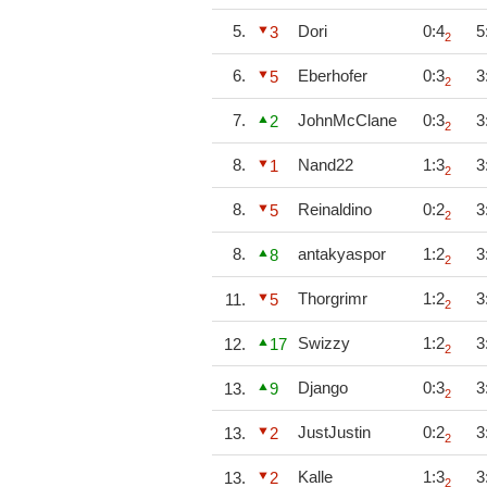
5.
Dori
0:4
5
3
2
6.
Eberhofer
0:3
3
5
2
7.
JohnMcClane
0:3
3
2
2
8.
Nand22
1:3
3
1
2
8.
Reinaldino
0:2
3
5
2
8.
antakyaspor
1:2
3
8
2
Thorgrimr
1:2
3
11.
5
2
Swizzy
1:2
3
12.
17
2
Django
0:3
3
13.
9
2
JustJustin
0:2
3
13.
2
2
Kalle
1:3
3
13.
2
2