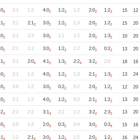
:0
2:1
1:2
4:0
1:2
1:2
2:0
1:2
15
12
4
2
3
2
2
:1
2:1
2:1
3:0
1:2
1:3
2:0
1:2
15
20
2
2
2
3
2
2
:0
2:1
2:3
3:0
1:1
1:2
2:0
1:3
10
20
2
2
2
2
:0
2:1
1:2
3:0
1:2
1:2
2:0
0:2
13
20
2
2
3
2
2
:1
3:1
2:0
4:1
1:3
2:2
3:2
2:0
18
16
2
4
2
2
4
2
:0
2:1
1:2
4:0
1:2
1:3
2:1
1:3
13
24
2
2
3
2
2
:0
3:0
1:2
3:0
0:2
0:2
2:0
1:2
12
20
2
2
2
2
2
:0
2:1
1:2
4:0
1:2
0:2
2:1
1:2
13
20
2
2
3
2
2
:2
2:3
2:2
3:1
2:2
1:2
3:2
2:3
13
20
3
4
2
2
:0
2:0
1:2
2:0
0:3
0:4
3:0
0:3
15
16
2
3
2
2
4
:1
1:2
2:1
3:0
1:2
1:2
2:0
1:2
16
24
3
2
2
3
2
2