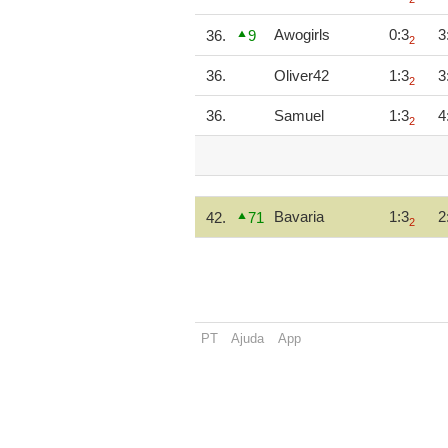
Awogirls
0:3
3
36.
9
2
36.
Oliver42
1:3
3
2
36.
Samuel
1:3
4
2
Bavaria
1:3
2
42.
71
2
PT
Ajuda
App