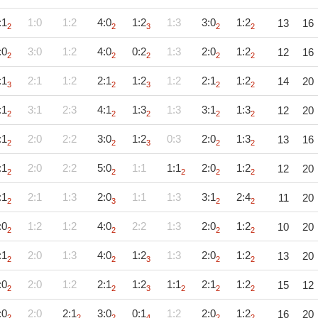
:1
1:0
1:2
4:0
1:2
1:3
3:0
1:2
13
16
2
2
3
2
2
:0
3:0
1:2
4:0
0:2
1:3
2:0
1:2
12
16
2
2
2
2
2
:1
2:1
1:2
2:1
1:2
1:2
2:1
1:2
14
20
3
2
3
2
2
:1
3:1
2:3
4:1
1:3
1:3
3:1
1:3
12
20
2
2
2
2
2
:1
2:0
2:2
3:0
1:2
0:3
2:0
1:3
13
16
2
2
3
2
2
:1
2:0
2:2
5:0
1:1
1:1
2:0
1:2
12
20
2
2
2
2
2
:1
2:1
1:3
2:0
1:1
1:3
3:1
2:4
11
20
2
3
2
2
:0
1:2
1:2
4:0
2:2
1:3
2:0
1:2
10
20
2
2
2
2
:1
2:0
1:3
4:0
1:2
1:3
2:0
1:2
13
20
2
2
3
2
2
:0
2:0
1:2
2:1
1:2
1:1
2:1
1:2
15
12
2
2
3
2
2
2
:0
2:0
2:1
3:0
0:1
1:2
2:0
1:2
16
20
2
2
2
4
2
2