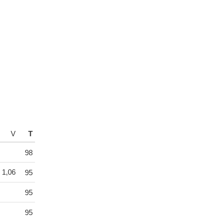
V
T
98
1,06
95
95
95