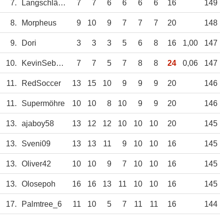
7.
Langschläfer
7
7
6
6
6
6
16
149
8.
Morpheus
9
10
9
7
7
7
20
148
9.
Dori
3
3
3
5
6
8
16
1,00
147
10.
KevinSebastian
7
7
5
7
8
8
24
0,06
147
11.
RedSoccer
13
15
10
9
9
9
20
146
11.
Supermöhre
10
10
8
10
9
9
20
146
13.
ajaboy58
13
12
12
10
10
10
20
145
13.
Sveni09
13
13
11
9
10
10
16
145
13.
Oliver42
10
10
9
7
10
10
16
145
13.
Olosepoh
16
16
13
11
10
10
16
145
17.
Palmtree_6
11
10
5
7
11
11
16
144