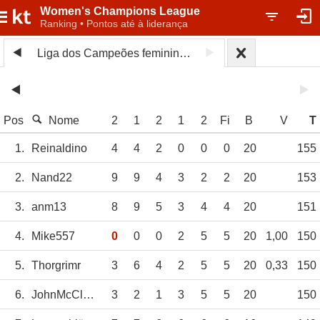
Women's Champions League
Ranking • Pontos até à liderança
Liga dos Campeões feminina 2025/26
Pos
Nome
2
1
2
1
2
Fi
B
V
T
1.
Reinaldino
4
4
2
0
0
0
20
155
2.
Nand22
9
9
4
3
2
2
20
153
3.
anm13
8
9
5
3
4
4
20
151
4.
Mike557
0
0
0
2
5
5
20
1,00
150
5.
Thorgrimr
3
6
4
2
5
5
20
0,33
150
6.
JohnMcClane
3
2
1
3
5
5
20
150