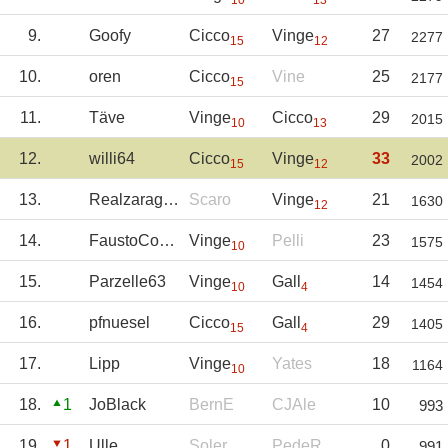
10
13
9.
Goofy
Cicco
Vinge
27
2277
15
12
10.
oren
Cicco
Vine
25
2177
15
11.
Täve
Vinge
Cicco
29
2015
10
13
12.
willi64
Cicco
Vinge
33
2002
15
12
13.
Realzaragoza
Scaro
Vinge
21
1630
12
14.
FaustoCoppi
Vinge
Pelli
23
1575
10
15.
Parzelle63
Vinge
Gall
14
1454
10
4
16.
pfnuesel
Cicco
Gall
29
1405
15
4
17.
Lipp
Vinge
Yates
18
1164
10
18.
1
JoBlack
BernE
CJAle
10
993
19.
1
Ulle
Soler
PedeR
0
991