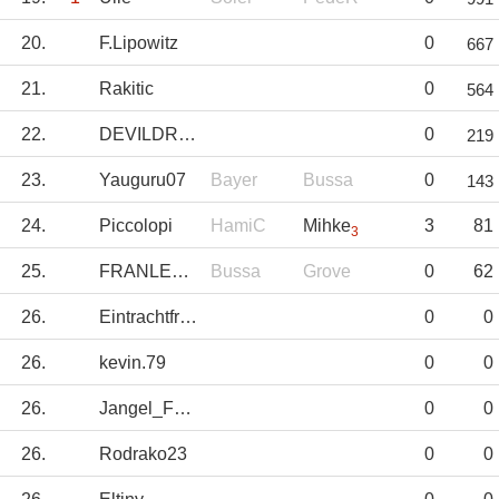
20.
F.Lipowitz
0
667
21.
Rakitic
0
564
22.
DEVILDRIVER
0
219
23.
Yauguru07
Bayer
Bussa
0
143
24.
Piccolopi
HamiC
Mihke
3
81
3
25.
FRANLEGIDOS
Bussa
Grove
0
62
26.
Eintrachtfrankf
0
0
26.
kevin.79
0
0
26.
Jangel_Fdez
0
0
26.
Rodrako23
0
0