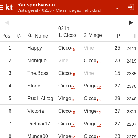
Radsportsaison
Vista geral • 021b • Classificação individual
021b
1. Cicco
2. Vinge
Pos
+/-
Nome
P
T
1.
Happy
Cicco
Vine
25
2441
15
2.
Monique
Vine
Cicco
23
2419
13
3.
The.Boss
Cicco
Vine
15
2385
15
4.
Stone
Cicco
Vinge
27
2370
15
12
5.
Rudi_Alltag
Vinge
Cicco
29
2348
10
13
6.
Victoria
Cicco
Vinge
27
2311
15
12
7.
Dietmar17
Cicco
Vinge
27
2297
15
12
8.
Munda00
Vinge
Cicco
23
2279