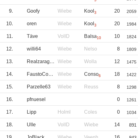
3
9.
Goofy
Wiebe
Kool
20
2059
3
10.
oren
Wiebe
Kool
20
1984
3
11.
Täve
VollD
Balsa
10
1824
10
12.
willi64
Wiebe
Nelso
8
1809
13.
Realzaragoza
Wiebe
Wolla
12
1475
14.
FaustoCoppi
Wiebe
Conso
18
1422
6
15.
Parzelle63
Wiebe
Reuss
8
1298
16.
pfnuesel
0
1261
17.
Lipp
HolmI
Coles
0
1034
18.
Ulle
VollD
Wiebe
14
891
19.
JoBlack
Wiebe
Veenh
16
843