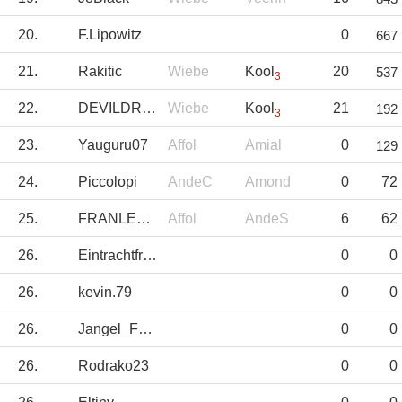
20.
F.Lipowitz
0
667
21.
Rakitic
Wiebe
Kool
20
537
3
22.
DEVILDRIVER
Wiebe
Kool
21
192
3
23.
Yauguru07
Affol
Amial
0
129
24.
Piccolopi
AndeC
Amond
0
72
25.
FRANLEGIDOS
Affol
AndeS
6
62
26.
Eintrachtfrankf
0
0
26.
kevin.79
0
0
26.
Jangel_Fdez
0
0
26.
Rodrako23
0
0