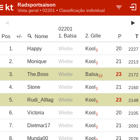
Radsportsaison
Vista geral • 02201 • Classificação individual
02201
1. Balsa
2. Gille
Pos
+/-
Nome
P
T
1.
Happy
Wiebe
Kool
20
2227
3
2.
Monique
Wiebe
Kool
21
2213
3
3.
The.Boss
Wiebe
Balsa
23
2172
10
4.
Stone
Wiebe
Kool
21
2160
3
5.
Rudi_Alltag
Wiebe
Kool
23
2148
3
6.
Victoria
Wiebe
Kool
20
2105
3
7.
Dietmar17
Wiebe
Kool
21
2091
3
8.
Munda00
Wiebe
Kool
21
2076