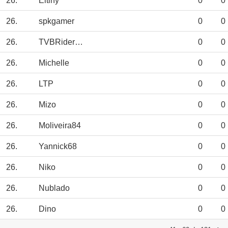
26.
Eltiny
0
0
26.
spkgamer
0
0
26.
TVBRiderJED12
0
0
26.
Michelle
0
0
26.
LTP
0
0
26.
Mizo
0
0
26.
Moliveira84
0
0
26.
Yannick68
0
0
26.
Niko
0
0
26.
Nublado
0
0
26.
Dino
0
0