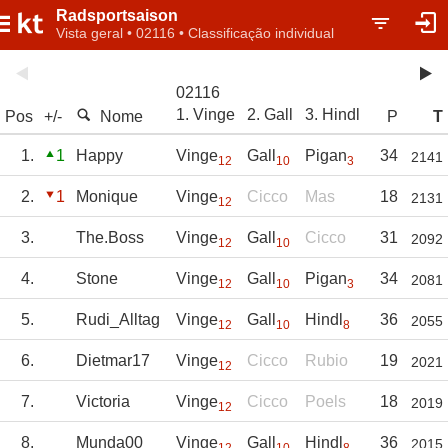
Radsportsaison
Vista geral • 02116 • Classificação individual
02116
1. Vinge
2. Gall
3. Hindl
Pos
+/-
Nome
P
T
1.
1
Happy
Vinge
Gall
Pigan
34
2141
12
10
3
2.
1
Monique
Vinge
Cicco
Mas
18
2131
12
3.
The.Boss
Vinge
Gall
Cicco
31
2092
12
10
4.
Stone
Vinge
Gall
Pigan
34
2081
12
10
3
5.
Rudi_Alltag
Vinge
Gall
Hindl
36
2055
12
10
8
6.
Dietmar17
Vinge
Cicco
Rubio
19
2021
12
7.
Victoria
Vinge
Cicco
Poels
18
2019
12
8.
Munda00
Vinge
Gall
Hindl
36
2015