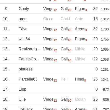
12
10
8
9.
Goofy
Vinge
Gall
Pigan
32
1986
12
10
3
10.
oren
Cicco
ChriJ
Arrie
16
1912
11.
Täve
Vinge
Gall
Arens
32
1780
12
10
3
12.
willi64
Vinge
Gall
Pigan
29
1755
12
10
3
13.
Realzaragoza
Vinge
Gall
Mihke
29
1385
12
10
14.
FaustoCoppi
Vinge
Gall
Mihke
22
1358
12
10
15.
pfnuesel
0
1261
16.
Parzelle63
Vinge
Pelli
Hindl
26
1241
12
8
17.
Lipp
0
972
18.
Ulle
Vinge
Gall
Molan
25
839
12
10
19.
JoBlack
Vinge
Gall
Arens
31
767