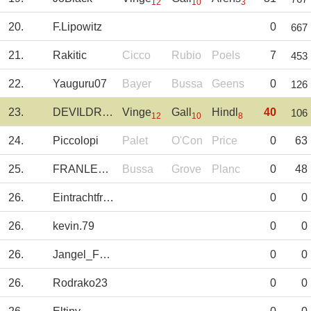
12
10
3
20.
F.Lipowitz
0
667
21.
Rakitic
Cicco
Rubio
Poels
7
453
22.
Yauguru07
Bayer
Bussa
Geens
0
126
23.
DEVILDRIVER
Vinge
Gall
Hindl
40
106
12
10
8
24.
Piccolopi
Palet
O'Con
Price
0
63
25.
FRANLEGIDOS
Bussa
Grove
Planc
0
48
26.
Eintrachtfrankf
0
0
26.
kevin.79
0
0
26.
Jangel_Fdez
0
0
26.
Rodrako23
0
0