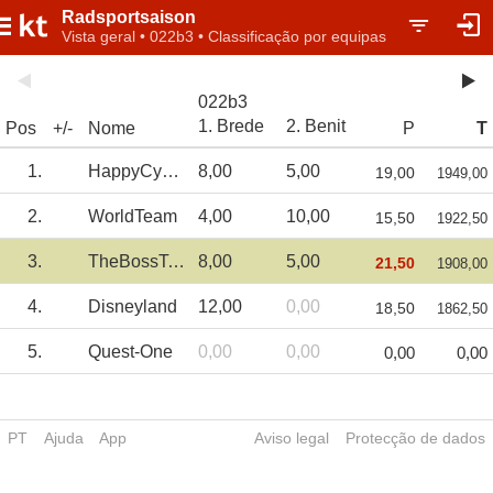
Radsportsaison
Vista geral • 022b3 • Classificação por equipas
022b3
1. Brede
2. Benit
Pos
+/-
Nome
P
T
1.
HappyCycling
8,00
5,00
19,00
1949,00
2.
WorldTeam
4,00
10,00
15,50
1922,50
3.
TheBossTeam
8,00
5,00
21,50
1908,00
4.
Disneyland
12,00
0,00
18,50
1862,50
5.
Quest-One
0,00
0,00
0,00
0,00
PT
Ajuda
App
Aviso legal
Protecção de dados