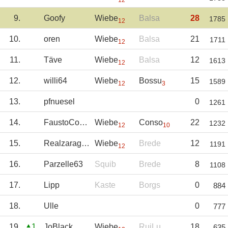
12
9.
Goofy
Wiebe
Balsa
28
1785
12
10.
oren
Wiebe
Balsa
21
1711
12
11.
Täve
Wiebe
Balsa
12
1613
12
12.
willi64
Wiebe
Bossu
15
1589
12
3
13.
pfnuesel
0
1261
14.
FaustoCoppi
Wiebe
Conso
22
1232
12
10
15.
Realzaragoza
Wiebe
Brede
12
1191
12
16.
Parzelle63
Squib
Brede
8
1108
17.
Lipp
Kaste
Borgs
0
884
18.
Ulle
0
777
19.
1
JoBlack
Wiebe
RuiLu
18
635