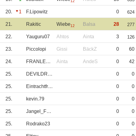
12
20.
1
F.Lipowitz
0
624
21.
Rakitic
Wiebe
Balsa
28
277
12
22.
Yauguru07
Ahtos
Ainta
3
126
23.
Piccolopi
Gissi
BäckZ
0
60
24.
FRANLEGIDOS
Ainta
AndeS
0
42
25.
DEVILDRIVER
0
0
25.
Eintrachtfrankf
0
0
25.
kevin.79
0
0
25.
Jangel_Fdez
0
0
25.
Rodrako23
0
0