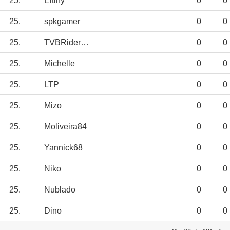
25.
Eltiny
0
0
25.
spkgamer
0
0
25.
TVBRiderJED12
0
0
25.
Michelle
0
0
25.
LTP
0
0
25.
Mizo
0
0
25.
Moliveira84
0
0
25.
Yannick68
0
0
25.
Niko
0
0
25.
Nublado
0
0
25.
Dino
0
0