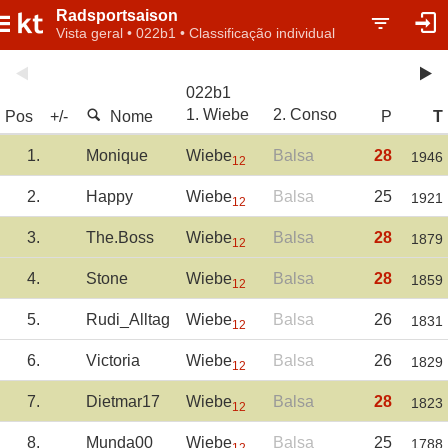
Radsportsaison
Vista geral • 022b1 • Classificação individual
022b1
1. Wiebe
2. Conso
Pos
+/-
Nome
P
T
1.
Monique
Wiebe
Balsa
28
1946
12
2.
Happy
Wiebe
Balsa
25
1921
12
3.
The.Boss
Wiebe
Balsa
28
1879
12
4.
Stone
Wiebe
Balsa
28
1859
12
5.
Rudi_Alltag
Wiebe
Balsa
26
1831
12
6.
Victoria
Wiebe
Balsa
26
1829
12
7.
Dietmar17
Wiebe
Balsa
28
1823
12
8.
Munda00
Wiebe
Balsa
25
1788