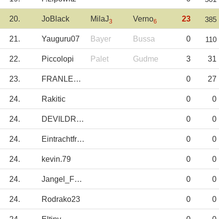
20.
JoBlack
MilaJ
Verno
23
385
3
6
21.
Yauguru07
Bayer
Bussa
0
110
22.
Piccolopi
Palet
Gudme
3
31
23.
FRANLEGIDOS
0
27
24.
Rakitic
0
0
24.
DEVILDRIVER
0
0
24.
Eintrachtfrankf
0
0
24.
kevin.79
0
0
24.
Jangel_Fdez
0
0
24.
Rodrako23
0
0