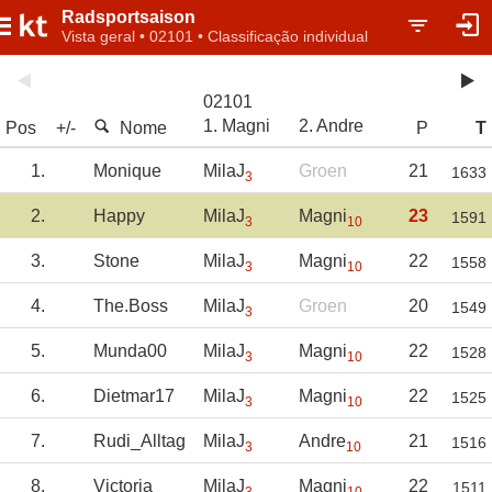
Radsportsaison
Vista geral • 02101 • Classificação individual
02101
1. Magni
2. Andre
Pos
+/-
Nome
P
T
1.
Monique
MilaJ
Groen
21
1633
3
2.
Happy
MilaJ
Magni
23
1591
3
10
3.
Stone
MilaJ
Magni
22
1558
3
10
4.
The.Boss
MilaJ
Groen
20
1549
3
5.
Munda00
MilaJ
Magni
22
1528
3
10
6.
Dietmar17
MilaJ
Magni
22
1525
3
10
7.
Rudi_Alltag
MilaJ
Andre
21
1516
3
10
8.
Victoria
MilaJ
Magni
22
1511