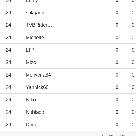
24.
Eltiny
0
0
24.
spkgamer
0
0
24.
TVBRiderJED12
0
0
24.
Michelle
0
0
24.
LTP
0
0
24.
Mizo
0
0
24.
Moliveira84
0
0
24.
Yannick68
0
0
24.
Niko
0
0
24.
Nublado
0
0
24.
Dino
0
0