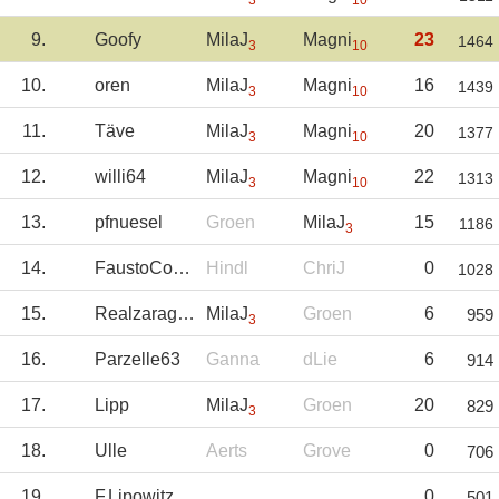
3
10
9.
Goofy
MilaJ
Magni
23
1464
3
10
10.
oren
MilaJ
Magni
16
1439
3
10
11.
Täve
MilaJ
Magni
20
1377
3
10
12.
willi64
MilaJ
Magni
22
1313
3
10
13.
pfnuesel
Groen
MilaJ
15
1186
3
14.
FaustoCoppi
Hindl
ChriJ
0
1028
15.
Realzaragoza
MilaJ
Groen
6
959
3
16.
Parzelle63
Ganna
dLie
6
914
17.
Lipp
MilaJ
Groen
20
829
3
18.
Ulle
Aerts
Grove
0
706
19.
F.Lipowitz
0
501