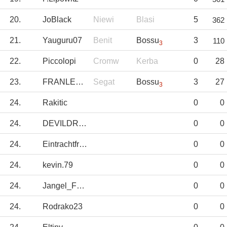
20.
JoBlack
Niewi
Blasi
5
362
21.
Yauguru07
Benit
Bossu
3
110
3
22.
Piccolopi
Cromw
Kerba
0
28
23.
FRANLEGIDOS
Segat
Bossu
3
27
3
24.
Rakitic
0
0
24.
DEVILDRIVER
0
0
24.
Eintrachtfrankf
0
0
24.
kevin.79
0
0
24.
Jangel_Fdez
0
0
24.
Rodrako23
0
0