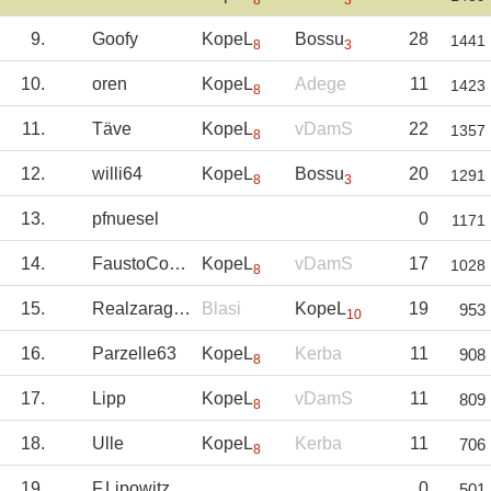
8
3
9.
Goofy
KopeL
Bossu
28
1441
8
3
10.
oren
KopeL
Adege
11
1423
8
11.
Täve
KopeL
vDamS
22
1357
8
12.
willi64
KopeL
Bossu
20
1291
8
3
13.
pfnuesel
0
1171
14.
FaustoCoppi
KopeL
vDamS
17
1028
8
15.
Realzaragoza
Blasi
KopeL
19
953
10
16.
Parzelle63
KopeL
Kerba
11
908
8
17.
Lipp
KopeL
vDamS
11
809
8
18.
Ulle
KopeL
Kerba
11
706
8
19.
F.Lipowitz
0
501