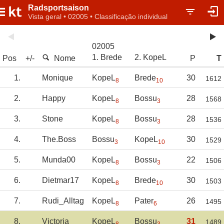
Radsportsaison
Vista geral • 02005 • Classificação individual
02005
1. Brede
2. KopeL
Pos
+/-
Nome
P
T
1.
Monique
KopeL
Brede
30
1612
8
10
2.
Happy
KopeL
Bossu
28
1568
8
3
3.
Stone
KopeL
Bossu
28
1536
8
3
4.
The.Boss
Bossu
KopeL
30
1529
3
10
5.
Munda00
KopeL
Bossu
22
1506
8
3
6.
Dietmar17
KopeL
Brede
30
1503
8
10
7.
Rudi_Alltag
KopeL
Pater
26
1495
8
6
8.
Victoria
KopeL
Bossu
31
1489