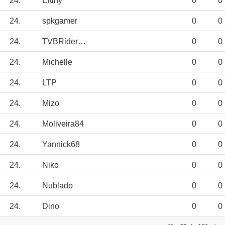
24.
Eltiny
0
0
24.
spkgamer
0
0
24.
TVBRiderJED12
0
0
24.
Michelle
0
0
24.
LTP
0
0
24.
Mizo
0
0
24.
Moliveira84
0
0
24.
Yannick68
0
0
24.
Niko
0
0
24.
Nublado
0
0
24.
Dino
0
0