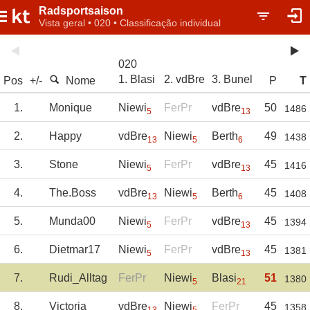
Radsportsaison
Vista geral • 020 • Classificação individual
020
1. Blasi
2. vdBre
3. Bunel
Pos
+/-
Nome
P
T
1.
Monique
Niewi
FerPr
vdBre
50
1486
5
13
2.
Happy
vdBre
Niewi
Berth
49
1438
13
5
6
3.
Stone
Niewi
FerPr
vdBre
45
1416
5
13
4.
The.Boss
vdBre
Niewi
Berth
45
1408
13
5
6
5.
Munda00
Niewi
FerPr
vdBre
45
1394
5
13
6.
Dietmar17
Niewi
FerPr
vdBre
45
1381
5
13
7.
Rudi_Alltag
FerPr
Niewi
Blasi
51
1380
5
21
8.
Victoria
vdBre
Niewi
FerPr
45
1358