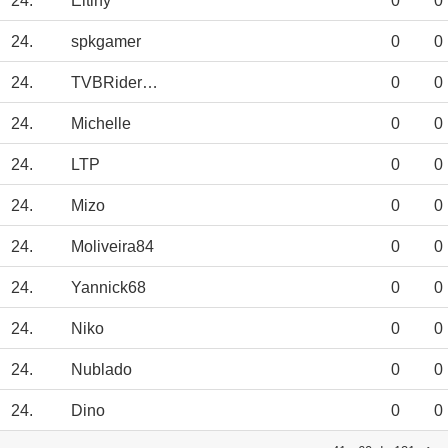
24.
Eltiny
0
0
24.
spkgamer
0
0
24.
TVBRiderJED12
0
0
24.
Michelle
0
0
24.
LTP
0
0
24.
Mizo
0
0
24.
Moliveira84
0
0
24.
Yannick68
0
0
24.
Niko
0
0
24.
Nublado
0
0
24.
Dino
0
0