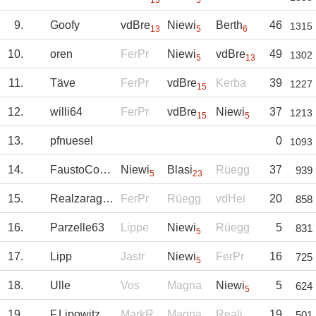
13
5
9.
Goofy
vdBre
Niewi
Berth
46
1315
13
5
6
10.
oren
FerPr
Niewi
vdBre
49
1302
5
13
11.
Täve
FerPr
vdBre
Kerba
39
1227
15
12.
willi64
FerPr
vdBre
Niewi
37
1213
15
5
13.
pfnuesel
0
1093
14.
FaustoCoppi
Niewi
Blasi
Rüegg
37
939
5
23
15.
Realzaragoza
FerPr
Rüegg
vdHei
20
858
16.
Parzelle63
Lippe
Niewi
Rüegg
5
831
5
17.
Lipp
Jastr
Niewi
FerPr
16
725
5
18.
Ulle
Vos
Magna
Niewi
5
624
5
19.
F.Lipowitz
MarkR
Magna
Reali
19
501