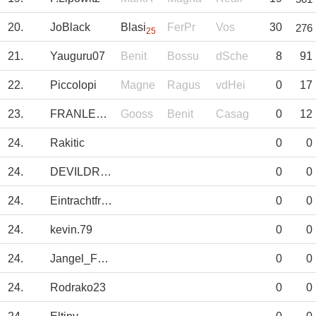
20.
JoBlack
Blasi
FerPr
Vos
30
276
25
21.
Yauguru07
Benit
Bossu
dSche
8
91
22.
Piccolopi
Magne
Ragus
vdHei
0
17
23.
FRANLEGIDOS
Gooss
Benit
Casag
0
12
24.
Rakitic
0
0
24.
DEVILDRIVER
0
0
24.
Eintrachtfrankf
0
0
24.
kevin.79
0
0
24.
Jangel_Fdez
0
0
24.
Rodrako23
0
0