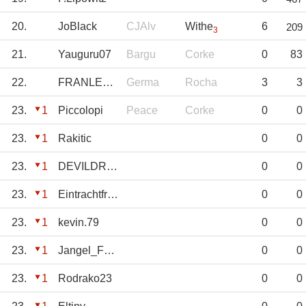
20.
JoBlack
CJAlv
Withe
6
209
3
21.
Yauguru07
Bargu
Corke
0
83
22.
FRANLEGIDOS
Germa
Rocha
3
3
23.
1
Piccolopi
Peace
Corke
0
0
23.
1
Rakitic
0
0
23.
1
DEVILDRIVER
0
0
23.
1
Eintrachtfrankf
0
0
23.
1
kevin.79
0
0
23.
1
Jangel_Fdez
0
0
23.
1
Rodrako23
0
0