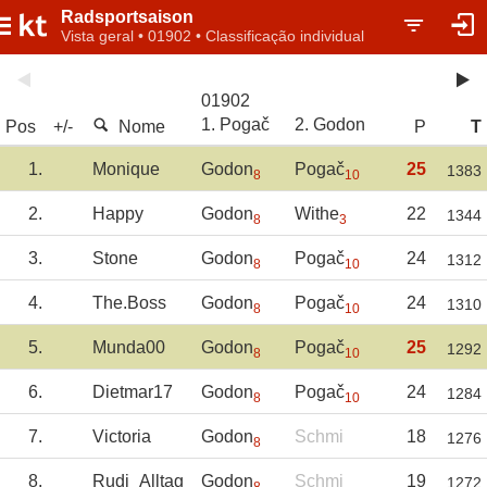
Radsportsaison
Vista geral • 01902 • Classificação individual
01902
1. Pogač
2. Godon
Pos
+/-
Nome
P
T
1.
Monique
Godon
Pogač
25
1383
8
10
2.
Happy
Godon
Withe
22
1344
8
3
3.
Stone
Godon
Pogač
24
1312
8
10
4.
The.Boss
Godon
Pogač
24
1310
8
10
5.
Munda00
Godon
Pogač
25
1292
8
10
6.
Dietmar17
Godon
Pogač
24
1284
8
10
7.
Victoria
Godon
Schmi
18
1276
8
8.
Rudi_Alltag
Godon
Schmi
19
1272