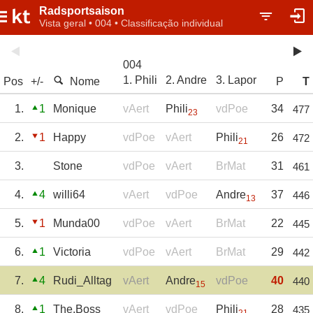
Radsportsaison
Vista geral • 004 • Classificação individual
004
1. Phili
2. Andre
3. Lapor
Pos
+/-
Nome
P
T
1.
1
Monique
vAert
Phili
vdPoe
34
477
23
2.
1
Happy
vdPoe
vAert
Phili
26
472
21
3.
Stone
vdPoe
vAert
BrMat
31
461
4.
4
willi64
vAert
vdPoe
Andre
37
446
13
5.
1
Munda00
vdPoe
vAert
BrMat
22
445
6.
1
Victoria
vdPoe
vAert
BrMat
29
442
7.
4
Rudi_Alltag
vAert
Andre
vdPoe
40
440
15
8.
1
The.Boss
vAert
vdPoe
Phili
28
435