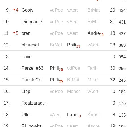
21
9.
4
Goofy
vdPoe
vAert
BrMat
20
434
10.
Dietmar17
vdPoe
vAert
BrMat
31
431
11.
5
oren
vdPoe
vAert
Andre
13
427
13
12.
pfnuesel
BrMat
Phili
vAert
28
389
23
13.
Täve
0
354
14.
Parzelle63
Phili
vdPoe
Tarli
30
256
25
15.
FaustoCoppi
Phili
BrMat
MilaJ
32
245
25
16.
Lipp
vdPoe
Mohor
vAert
0
184
17.
Realzaragoza
0
176
18.
Ulle
vAert
Lapor
KopeT
8
135
8
19.
F.Lipowitz
vdPoe
vAert
Asgre
19
105