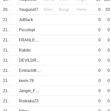
20.
Yauguru07
Allen
Bougl
Herra
0
33
21.
JoBlack
0
0
21.
Piccolopi
0
0
21.
FRANLEGIDOS
0
0
21.
Rakitic
0
0
21.
DEVILDRIVER
0
0
21.
Eintrachtfrankf
0
0
21.
kevin.79
0
0
21.
Jangel_Fdez
0
0
21.
Rodrako23
0
0