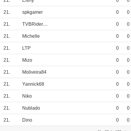
21.
Eltiny
0
0
21.
spkgamer
0
0
21.
TVBRiderJED12
0
0
21.
Michelle
0
0
21.
LTP
0
0
21.
Mizo
0
0
21.
Moliveira84
0
0
21.
Yannick68
0
0
21.
Niko
0
0
21.
Nublado
0
0
21.
Dino
0
0