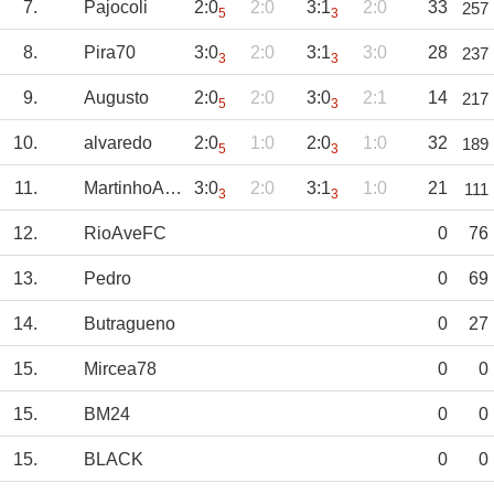
7.
Pajocoli
2:0
2:0
3:1
2:0
33
257
5
3
8.
Pira70
3:0
2:0
3:1
3:0
28
237
3
3
9.
Augusto
2:0
2:0
3:0
2:1
14
217
5
3
10.
alvaredo
2:0
1:0
2:0
1:0
32
189
5
3
11.
MartinhoAmorim
3:0
2:0
3:1
1:0
21
111
3
3
12.
RioAveFC
0
76
13.
Pedro
0
69
14.
Butragueno
0
27
15.
Mircea78
0
0
15.
BM24
0
0
15.
BLACK
0
0