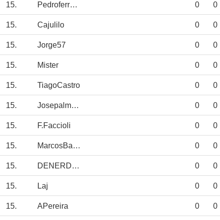
15.
Pedroferreira
0
0
15.
Cajulilo
0
0
15.
Jorge57
0
0
15.
Mister
0
0
15.
TiagoCastro
0
0
15.
Josepalmeira
0
0
15.
F.Faccioli
0
0
15.
MarcosBarreto
0
0
15.
DENERDNR
0
0
15.
Laj
0
0
15.
APereira
0
0