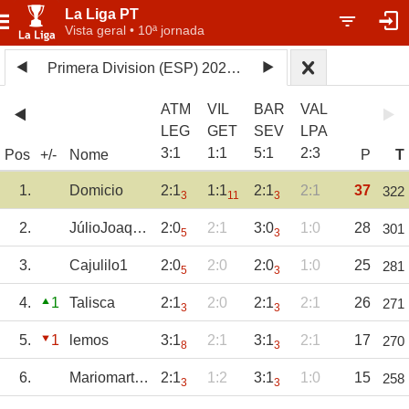
La Liga PT
Vista geral • 10ª jornada
Primera Division (ESP) 2024/25
ATM
VIL
BAR
VAL
LEG
GET
SEV
LPA
3
:
1
1
:
1
5
:
1
2
:
3
Pos
+/-
Nome
P
T
1.
Domicio
2:1
1:1
2:1
2:1
37
322
3
11
3
2.
JúlioJoaquim
2:0
2:1
3:0
1:0
28
301
5
3
3.
Cajulilo1
2:0
2:0
2:0
1:0
25
281
5
3
4.
1
Talisca
2:1
2:0
2:1
2:1
26
271
3
3
5.
1
lemos
3:1
2:1
3:1
2:1
17
270
8
3
6.
Mariomartins
2:1
1:2
3:1
1:0
15
258
3
3