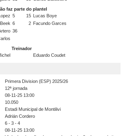
ão faz parte do plantel
Lopez
5
15
Lucas Boye
 Beek
6
2
Facundo Garces
Artero
36
arlos
Treinador
ichel
Eduardo Coudet
Primera Division (ESP) 2025/26
12ª jornada
08-11-25 13:00
10.050
Estadi Municipal de Montilivi
Adrián Cordero
6 - 3 - 4
s
08-11-25 13:00