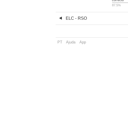
87.5%
ELC - RSO
PT
Ajuda
App