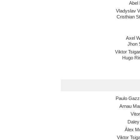
Abel
Vladyslav 
Cristhian S
Axel W
Jhon 
Viktor Tsig
Hugo Ri
Paulo Gazz
Arnau Mar
Vito
Daley
Álex M
Viktor Tsi