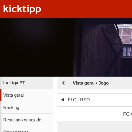
La Liga PT
Vista geral • Jogo
Vista geral
ELC - RSO
Ranking
FC 
Resultado desejado