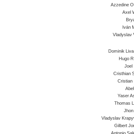
Azzedine O
Axel 
Brya
Iván 
Vladyslav 
Dominik Liva
Hugo R
Joel
Cristhian 
Cristian
Abel
Yaser As
Thomas 
Jhon 
Vladyslav Krapy
Gilbert J
Antonio Sal