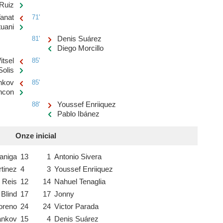
 Ruiz
Vanat
71'
tuani
81'
Denis Suárez
Diego Morcillo
itsel
85'
Solis
ankov
85'
ncon
88'
Youssef Enriiquez
Pablo Ibánez
Onze inicial
aniga
13
1
Antonio Sivera
tinez
4
3
Youssef Enriiquez
r Reis
12
14
Nahuel Tenaglia
 Blind
17
17
Jonny
oreno
24
24
Victor Parada
gankov
15
4
Denis Suárez