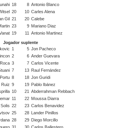
unahi
18
8
Antonio Blanco
Witsel
20
10
Carles Alena
n Gil
21
20
Calebe
Martin
23
9
Mariano Diaz
Vanat
19
11
Antonio Martinez
Jogador suplente
kovic
1
5
Jon Pacheco
incon
2
6
Ander Guevara
 Roca
3
7
Carlos Vicente
Stuani
7
13
Raul Fernández
 Portu
8
18
Jon Guridi
 Ruiz
9
19
Pablo Ibánez
prilla
10
21
Abderrahman Rebbach
Lemar
11
22
Moussa Diarra
Solis
22
23
Carlos Benavidez
vtsov
25
28
Lander Pinillos
ordana
28
29
Diego Morcillo
guero
31
30
Carlos Ballestero