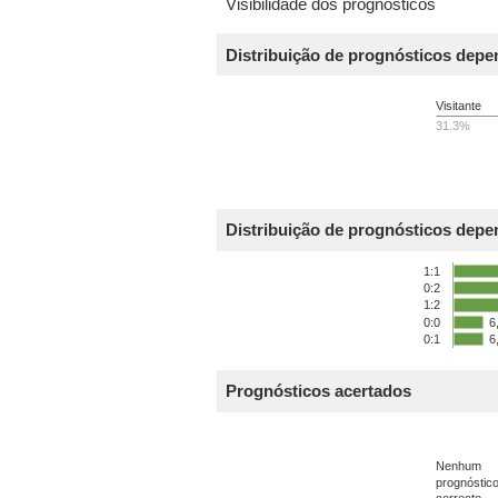
Visibilidade dos prognósticos
Distribuição de prognósticos dep
Visitante
31.3%
Distribuição de prognósticos depe
1:1
0:2
1:2
0:0
6
0:1
6
Prognósticos acertados
Nenhum
prognóstic
correcto