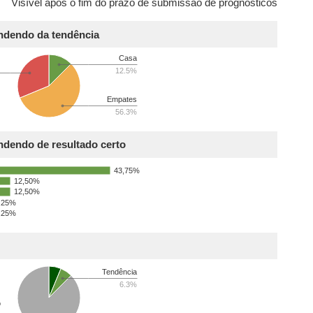
Visível após o fim do prazo de submissão de prognósticos
endendo da tendência
Casa
12.5%
Empates
56.3%
ndendo de resultado certo
43,75%
12,50%
12,50%
,25%
,25%
Tendência
6.3%
o