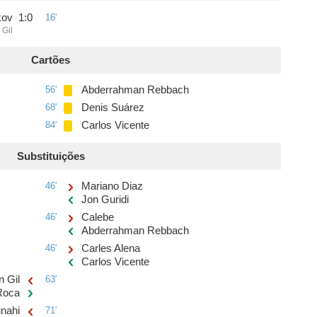
kov
1
:
0
16'
 Gil
Cartões
56'
Abderrahman Rebbach
68'
Denis Suárez
84'
Carlos Vicente
Substituições
46'
Mariano Diaz
Jon Guridi
46'
Calebe
Abderrahman Rebbach
46'
Carles Alena
Carlos Vicente
n Gil
63'
Roca
nahi
71'