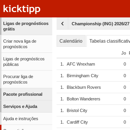
Ligas de prognósticos
Championship (ING) 2026/27 
grátis
Calendário
Tabelas classificati
Criar nova liga de
prognósticos
Jo
Ligas de prognósticos
1.
AFC Wrexham
0
públicas
1.
Birmingham City
0
Procurar liga de
prognósticos
1.
Blackburn Rovers
0
Pacote profissional
1.
Bolton Wanderers
0
Serviços e Ajuda
1.
Bristol City
0
Ajuda e instruções
1.
Cardiff City
0