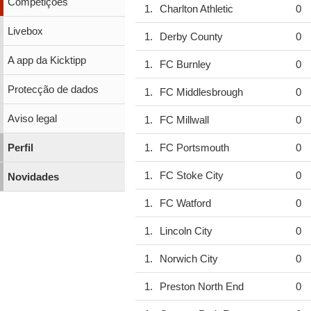
Competições
1.
Charlton Athletic
0
Livebox
1.
Derby County
0
A app da Kicktipp
1.
FC Burnley
0
Protecção de dados
1.
FC Middlesbrough
0
Aviso legal
1.
FC Millwall
0
Perfil
1.
FC Portsmouth
0
1.
FC Stoke City
0
Novidades
1.
FC Watford
0
1.
Lincoln City
0
1.
Norwich City
0
1.
Preston North End
0