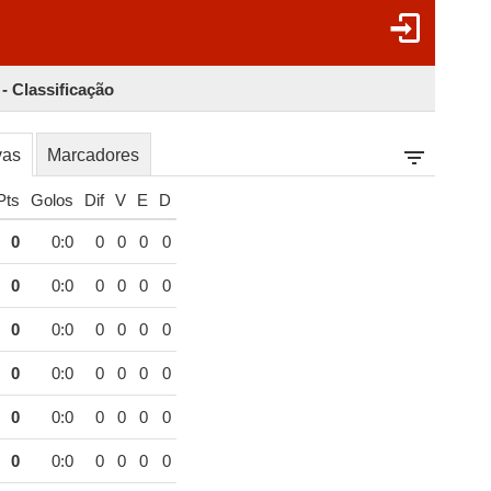
- Classificação
vas
Marcadores
Pts
Golos
Dif
V
E
D
0
0:0
0
0
0
0
0
0:0
0
0
0
0
0
0:0
0
0
0
0
0
0:0
0
0
0
0
0
0:0
0
0
0
0
0
0:0
0
0
0
0