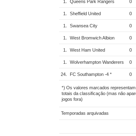
1.
Queens Park Rangers
0
1.
Sheffield United
0
1.
Swansea City
0
1.
West Bromwich Albion
0
1.
West Ham United
0
1.
Wolverhampton Wanderers
0
24.
FC Southampton
-4 *
0
*) Os valores marcados representam p
totais da classificação (mas não ap
jogos fora)
Temporadas arquivadas