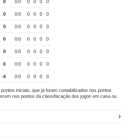
0
0:0
0
0
0
0
0
0:0
0
0
0
0
0
0:0
0
0
0
0
0
0:0
0
0
0
0
0
0:0
0
0
0
0
0
0:0
0
0
0
0
-4
0:0
0
0
0
0
ontos iniciais, que já foram contabilizados nos pontos
arecem nos pontos da classifacação dos jogos em casa ou