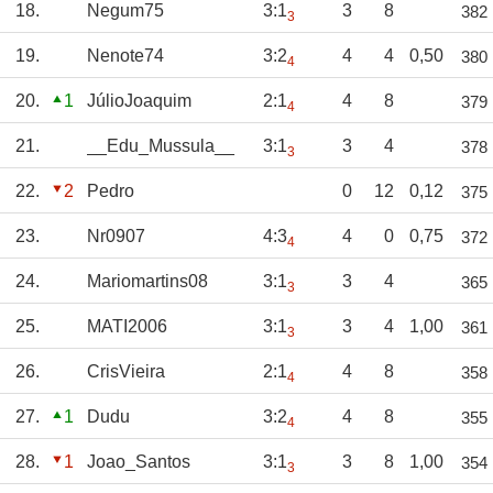
18.
Negum75
3:1
3
8
382
3
19.
Nenote74
3:2
4
4
0,50
380
4
20.
1
JúlioJoaquim
2:1
4
8
379
4
21.
__Edu_Mussula__
3:1
3
4
378
3
22.
2
Pedro
0
12
0,12
375
23.
Nr0907
4:3
4
0
0,75
372
4
24.
Mariomartins08
3:1
3
4
365
3
25.
MATI2006
3:1
3
4
1,00
361
3
26.
CrisVieira
2:1
4
8
358
4
27.
1
Dudu
3:2
4
8
355
4
28.
1
Joao_Santos
3:1
3
8
1,00
354
3