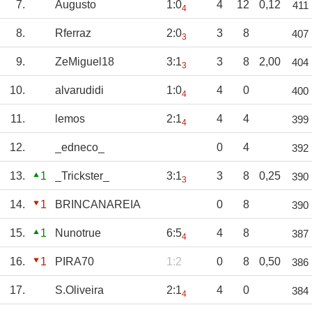
7.
Augusto
1:0
4
12
0,12
411
4
8.
Rferraz
2:0
3
8
407
3
9.
ZeMiguel18
3:1
3
8
2,00
404
3
10.
alvarudidi
1:0
4
0
400
4
11.
lemos
2:1
4
4
399
4
12.
_edneco_
0
4
392
13.
1
_Trickster_
3:1
3
8
0,25
390
3
14.
1
BRINCANAREIA
0
8
390
15.
1
Nunotrue
6:5
4
8
387
4
16.
1
PIRA70
1:2
0
8
0,50
386
17.
S.Oliveira
2:1
4
0
384
4