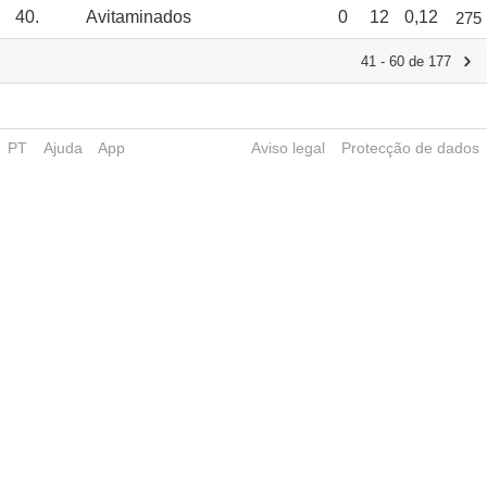
40.
Avitaminados
0
12
0,12
275
41 - 60 de 177
PT
Ajuda
App
Aviso legal
Protecção de dados