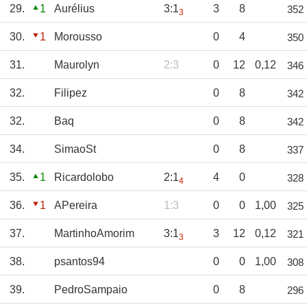
29.
1
Aurélius
3:1
3
8
352
3
30.
1
Morousso
0
4
350
31.
Maurolyn
2:3
0
12
0,12
346
32.
Filipez
0
8
342
32.
Baq
0
8
342
34.
SimaoSt
0
8
337
35.
1
Ricardolobo
2:1
4
0
328
4
36.
1
APereira
1:3
0
0
1,00
325
37.
MartinhoAmorim
3:1
3
12
0,12
321
3
38.
psantos94
0
0
1,00
308
39.
PedroSampaio
0
8
296