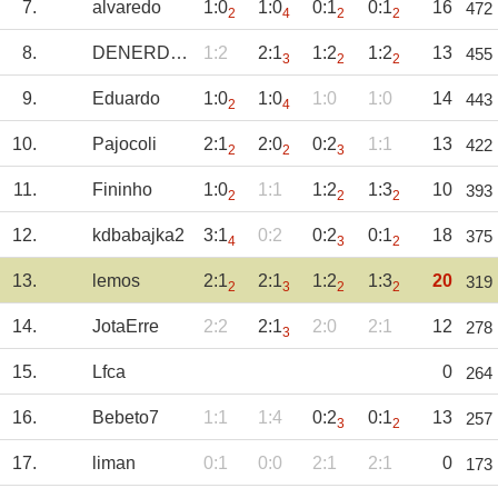
7.
alvaredo
1:0
1:0
0:1
0:1
16
472
2
4
2
2
8.
DENERDNR
1:2
2:1
1:2
1:2
13
455
3
2
2
9.
Eduardo
1:0
1:0
1:0
1:0
14
443
2
4
10.
Pajocoli
2:1
2:0
0:2
1:1
13
422
2
2
3
11.
Fininho
1:0
1:1
1:2
1:3
10
393
2
2
2
12.
kdbabajka2
3:1
0:2
0:2
0:1
18
375
4
3
2
13.
lemos
2:1
2:1
1:2
1:3
20
319
2
3
2
2
14.
JotaErre
2:2
2:1
2:0
2:1
12
278
3
15.
Lfca
0
264
16.
Bebeto7
1:1
1:4
0:2
0:1
13
257
3
2
17.
liman
0:1
0:0
2:1
2:1
0
173