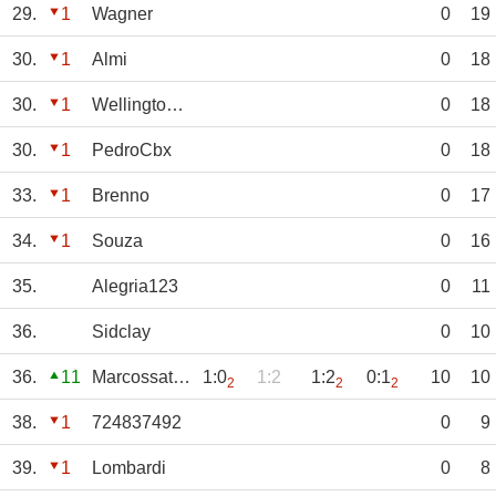
29.
1
Wagner
0
19
30.
1
Almi
0
18
30.
1
WellingtonCosta
0
18
30.
1
PedroCbx
0
18
33.
1
Brenno
0
17
34.
1
Souza
0
16
35.
Alegria123
0
11
36.
Sidclay
0
10
36.
11
Marcossatierf
1:0
1:2
1:2
0:1
10
10
2
2
2
38.
1
724837492
0
9
39.
1
Lombardi
0
8