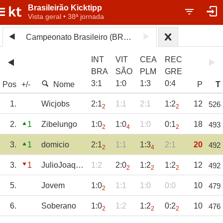
Brasileirão Kicktipp
Vista geral • 38ª jornada
Campeonato Brasileiro (BRA) 2025
INT
VIT
CEA
REC
BRA
SÃO
PLM
GRE
3
:
1
1
:
0
1
:
3
0
:
4
Pos
+/-
Nome
P
T
1.
Wicjobs
2:1
1:1
2:1
1:2
12
526
2
2
2.
1
Zibelungo
1:0
1:0
1:0
0:1
18
493
2
4
2
3.
1
domicio
2:1
1:1
1:3
2:1
20
492
2
4
3.
1
JulioJoaquim
1:2
2:0
1:2
1:2
12
492
2
2
2
5.
Jovem
1:0
1:1
1:0
0:0
10
479
2
6.
Soberano
1:0
1:2
1:2
0:2
10
476
2
2
2