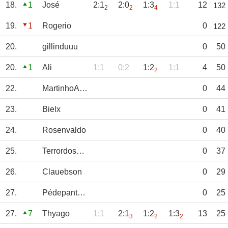
18.
1
José
2:1
2:0
1:3
1:1
12
132
2
2
4
19.
1
Rogerio
0
122
20.
gillinduuu
0
50
20.
1
Ali
1:1
0:2
1:2
1:1
4
50
2
22.
MartinhoAmorim
0
44
23.
Bielx
0
41
24.
Rosenvaldo
0
40
25.
TerrordosGambas
0
37
26.
Clauebson
0
29
27.
Pédepantufa
0
25
27.
7
Thyago
1:1
2:1
1:2
1:3
13
25
3
2
2